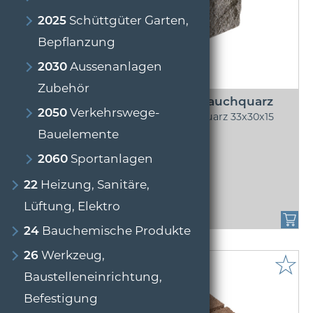
2025
Schüttgüter Garten,
Bepflanzung
2030
Aussenanlagen
Zubehör
Architektur Böschungsstein Rauchquarz
2050
Verkehrswege-
Architektur Böschungsstein Rauchquarz 33x30x15
gespalten 1-s
Bauelemente
2060
Sportanlagen
22
Heizung, Sanitäre,
Lüftung, Elektro
10,20 € /
STK - Art.Nr:150461
24
Bauchemische Produkte
☆
26
Werkzeug,
Baustelleneinrichtung,
Befestigung