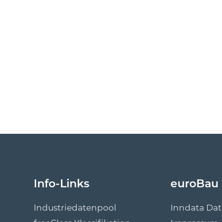
Info-Links
euroBau
Industriedatenpool
Inndata Da