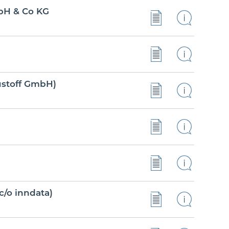
bH & Co KG
ustoff GmbH)
c/o inndata)