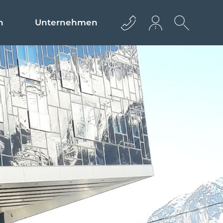
n
Unternehmen
+43 512 362233
info@euro­bau.com
inndata