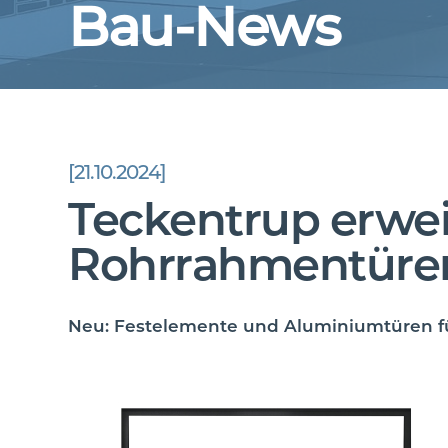
Bau-News
[21.10.2024]
Teckentrup erwei
Rohrrahmentüren
Neu: Festelemente und Aluminiumtüren f