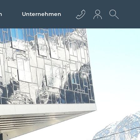
n
Unternehmen
+43 512 362233
info@euro­bau.com
inndata